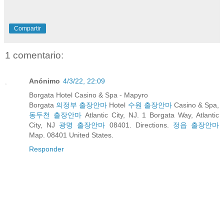
Compartir
1 comentario:
Anónimo
4/3/22, 22:09
Borgata Hotel Casino & Spa - Mapyro
Borgata
의정부 출장안마
Hotel
수원 출장안마
Casino & Spa,
동두천 출장안마
Atlantic City, NJ. 1 Borgata Way, Atlantic
City, NJ
광명 출장안마
08401. Directions.
정읍 출장안마
Map. 08401 United States.
Responder